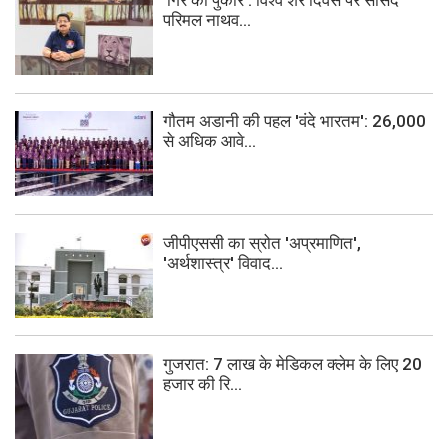
'गिर की पुकार': विश्व शेर दिवस पर सांसद
परिमल नाथव...
गौतम अडानी की पहल 'वंदे भारतम': 26,000
से अधिक आवे...
जीपीएससी का स्रोत 'अप्रमाणित',
'अर्थशास्त्र' विवाद...
गुजरात: 7 लाख के मेडिकल क्लेम के लिए 20
हजार की रि...