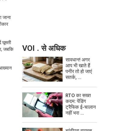
या जाना
वीकार
द घूमती
VOI . से अधिक
था, जबकि
सावधान! अगर
आप भी खाते हैं
 आख्यान
पनीर तो हो जाएं
सतर्क, ...
RTO का सख्त
कदम: पेंडिंग
ट्रैफिक ई-चालान
नहीं भरा ...
चांदीपुरा वायरस