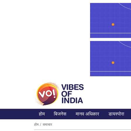
होम
बिजनेस
मानव अधिकार
डायस्पोरा
होम
समाचार