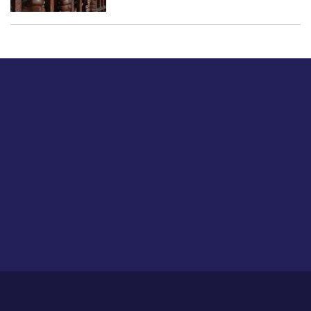
बस हमें एक नमस्ते बताओ।
हमें हमारे लेखों पर अपनी प्रतिक्रिया दें या हम अपने ग्राहक अनुभव को
कैसे सुधार या बढ़ा सकते हैं।
होम
हमारे बारे में
आजीविका
प्रतिपुष्टि
गोपनीयता नीति
साइट मैप