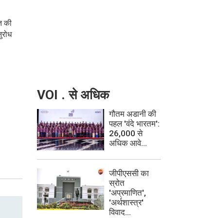
ि की
ुरोध
VOI . से अधिक
गौतम अडानी की
पहल 'वंदे भारतम':
26,000 से
अधिक आवे...
जीपीएससी का
स्रोत
'अप्रमाणित',
'अर्थशास्त्र'
विवाद...