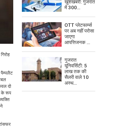
खुशखबरी: गुजरात
में 300...
OTT प्लेटफार्म्स
पर अब नहीं परोसा
जाएगा
आपत्तिजनक ...
 गिरोह
गुजरात
यूनिवर्सिटी: 5
लाख तक की
पैम्पलैट
सैलरी वाले 10
लोबल
अस्थ...
केवल दो
 के रूप
्यक्ति
ने
्रांसफर