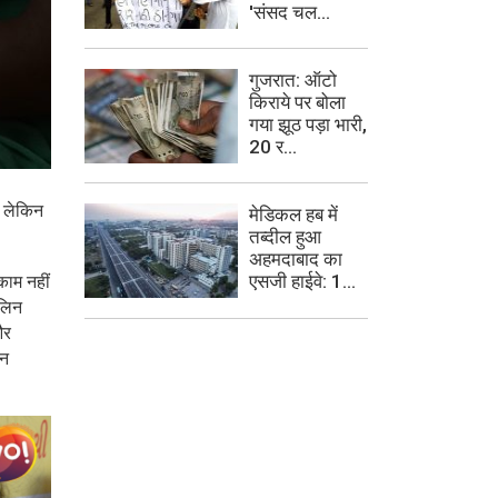
'संसद चल...
गुजरात: ऑटो
किराये पर बोला
गया झूठ पड़ा भारी,
20 र...
। लेकिन
मेडिकल हब में
तब्दील हुआ
अहमदाबाद का
एसजी हाईवे: 1...
काम नहीं
मलिन
और
ान