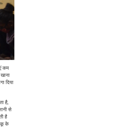
एं कम
ए खाना
लगा दिया
ा है,
सानी से
ी है
कू के