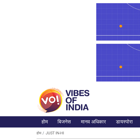
होम
बिजनेस
मानव अधिकार
डायस्पोरा
होम
JUST IN-HI