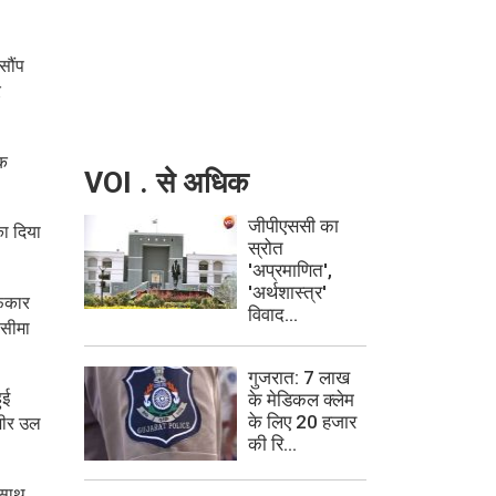
सौंप
र
िक
VOI . से अधिक
जीपीएससी का
का दिया
स्रोत
'अप्रमाणित',
'अर्थशास्त्र'
फिकार
विवाद...
 सीमा
गुजरात: 7 लाख
ुई
के मेडिकल क्लेम
के लिए 20 हजार
बशीर उल
की रि...
े साथ