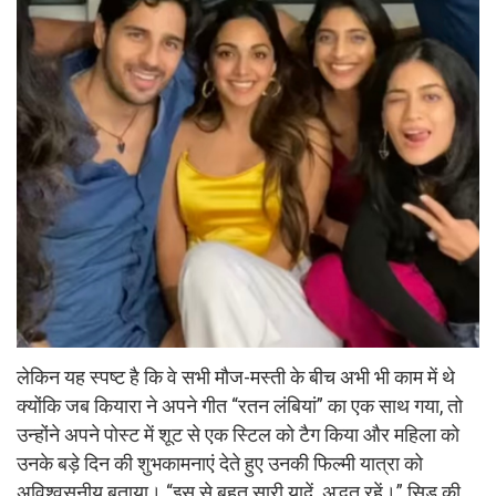
लेकिन यह स्पष्ट है कि वे सभी मौज-मस्ती के बीच अभी भी काम में थे
क्योंकि जब कियारा ने अपने गीत “रतन लंबियां” का एक साथ गया, तो
उन्होंने अपने पोस्ट में शूट से एक स्टिल को टैग किया और महिला को
उनके बड़े दिन की शुभकामनाएं देते हुए उनकी फिल्मी यात्रा को
अविश्वसनीय बताया। “इस से बहुत सारी यादें..अद्भुत रहें।” सिड की