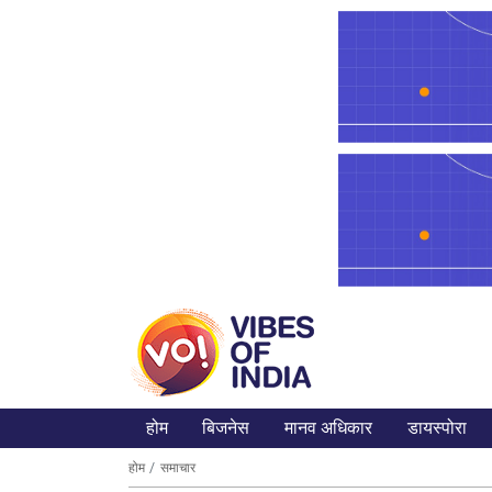
होम
बिजनेस
मानव अधिकार
डायस्पोरा
होम
समाचार