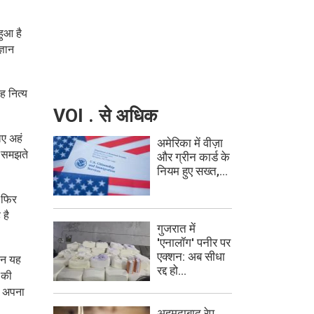
हुआ है
्ञान
ह नित्य
VOI . से अधिक
िए अहं
अमेरिका में वीज़ा
को समझते
और ग्रीन कार्ड के
नियम हुए सख्त,...
ो फिर
 है
गुजरात में
'एनालॉग' पनीर पर
एक्शन: अब सीधा
ञान यह
रद्द हो...
 की
 अपना ​
अहमदाबाद रेप