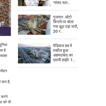
'संसद चल...
गुजरात: ऑटो
किराये पर बोला
गया झूठ पड़ा भारी,
20 र...
दुनिया
मेडिकल हब में
आ है.
तब्दील हुआ
अहमदाबाद का
्यक्त
एसजी हाईवे: 1...
क मोहन
 बात है,
ध करने
या को भी