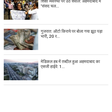
शिक्षा व्यवस्था पर उठे सवाल: अहमदाबाद में
'संसद चल...
गुजरात: ऑटो किराये पर बोला गया झूठ पड़ा
भारी, 20 र...
मेडिकल हब में तब्दील हुआ अहमदाबाद का
एसजी हाईवे: 1...