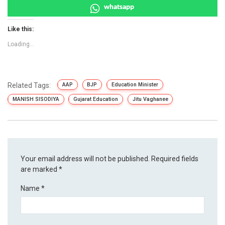
whatsapp
Like this:
Loading...
Related Tags:
AAP
BJP
Education Minister
MANISH SISODIYA
Gujarat Education
Jitu Vaghanee
Your email address will not be published.
Required fields
are marked
*
Name
*