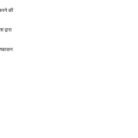
करने की
 द्वारा
िष्कासन