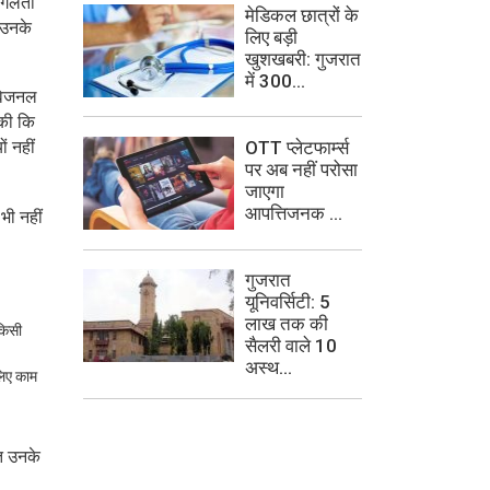
” गलती
मेडिकल छात्रों के
 उनके
लिए बड़ी
खुशखबरी: गुजरात
में 300...
िविजनल
 की कि
OTT प्लेटफार्म्स
ं नहीं
पर अब नहीं परोसा
जाएगा
आपत्तिजनक ...
भी नहीं
गुजरात
यूनिवर्सिटी: 5
लाख तक की
किसी
सैलरी वाले 10
अस्थ...
 लिए काम
लत उनके