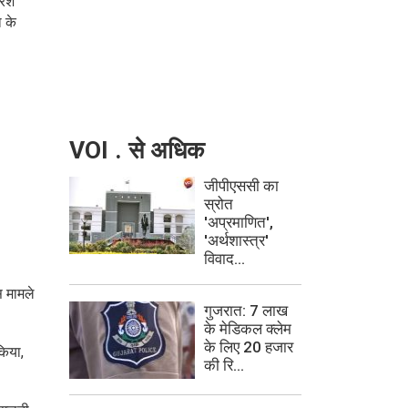
रेश
ा के
VOI . से अधिक
जीपीएससी का
स्रोत
'अप्रमाणित',
'अर्थशास्त्र'
विवाद...
स मामले
गुजरात: 7 लाख
के मेडिकल क्लेम
के लिए 20 हजार
किया,
की रि...