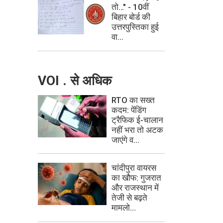
तो…" - 10वीं
बिहार बोर्ड की
उत्तरपुस्तिका हुई
वा...
VOI . से अधिक
RTO का सख्त
कदम: पेंडिंग
ट्रैफिक ई-चालान
नहीं भरा तो अटक
जाएंगे व...
चांदीपुरा वायरस
का खौफ: गुजरात
और राजस्थान में
तेजी से बढ़ते
मामलो...