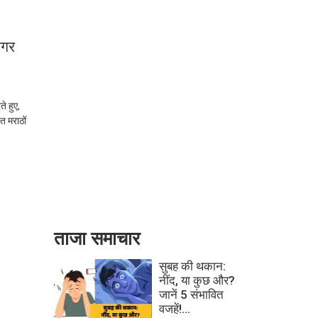
रगर
े हुए,
त मराठों
ताजा समाचार
सुबह की थकान:
नींद, या कुछ और?
जानें 5 संभावित
वजहें!...