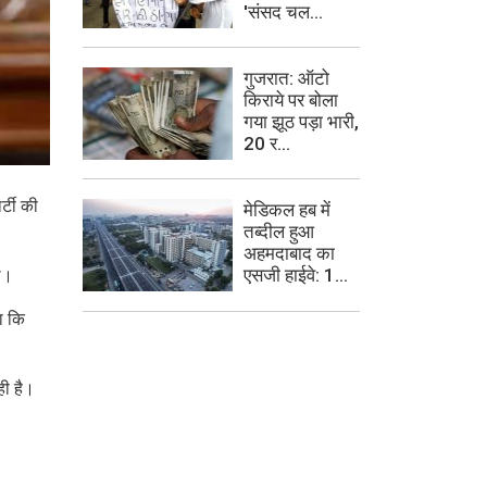
'संसद चल...
गुजरात: ऑटो
किराये पर बोला
गया झूठ पड़ा भारी,
20 र...
र्टी की
मेडिकल हब में
तब्दील हुआ
अहमदाबाद का
एसजी हाईवे: 1...
े।
हा कि
ही है।