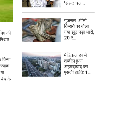
'संसद चल...
गुजरात: ऑटो
किराये पर बोला
गया झूठ पड़ा भारी,
मिंग की
20 र...
पस्थित
मेडिकल हब में
ू किया
तब्दील हुआ
ज्यादा
अहमदाबाद का
एसजी हाईवे: 1...
 या
बेंच के