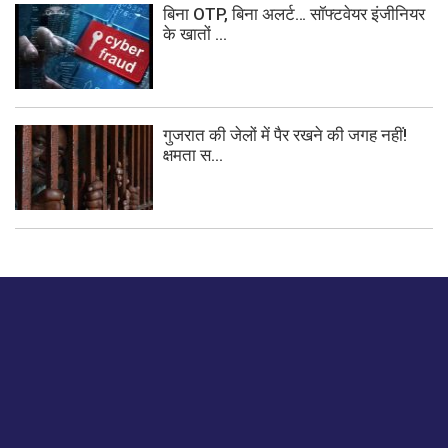
बिना OTP, बिना अलर्ट… सॉफ्टवेयर इंजीनियर
के खातों ...
गुजरात की जेलों में पैर रखने की जगह नहीं!
क्षमता स...
बस हमें एक नमस्ते बताओ।