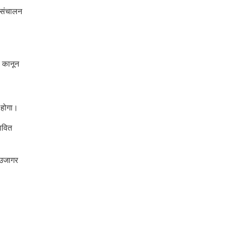
क संचालन
ह कानून
 होगा।
भावित
ो उजागर