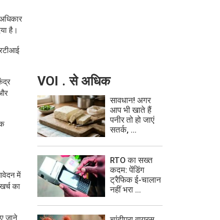
ा अधिकार
िया है।
 आरटीआई
VOI . से अधिक
ंद्र
 और
सावधान! अगर
आप भी खाते हैं
पनीर तो हो जाएं
पक
सतर्क, ...
RTO का सख्त
कदम: पेंडिंग
ेदन में
ट्रैफिक ई-चालान
खर्च का
नहीं भरा ...
िए जाने
चांदीपुरा वायरस