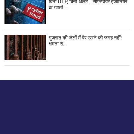
बिना OTP, बिना अलर्ट… सॉफ्टवेयर इंजीनियर
के खातों ...
गुजरात की जेलों में पैर रखने की जगह नहीं!
क्षमता स...
बस हमें एक नमस्ते बताओ।