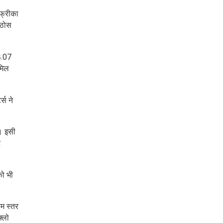
अफ्रीका
 ठोस
4.07
मिल
्स ने
ै। इसी
ट
को भी
म स्तर
्लो