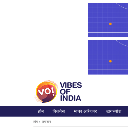
होम
बिजनेस
मानव अधिकार
डायस्पोरा
होम
समाचार