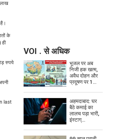
5 लाख
 है।
तों के
) ही
VOI . से अधिक
ड़ रुपये
भूजल पर अब
निजी हक खत्म,
अवैध दोहन और
प्रदूषण पर 1...
 अपनी
अहमदाबाद: घर
n last
बैठे कमाई का
लालच पड़ा भारी,
इंस्टाग्...
99 साल पुरानी