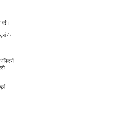
स
हो गई।
्ट्स के
 ऑडिटर्स
िटी
ूर्ण