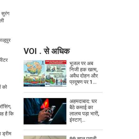
 सुरंग
हली
ालूपुर
VOI . से अधिक
मीटर
भूजल पर अब
निजी हक खत्म,
अवैध दोहन और
प्रदूषण पर 1...
ं को
अहमदाबाद: घर
ॉसिंग,
बैठे कमाई का
लालच पड़ा भारी,
ह है कि
इंस्टाग्...
 ड्रीम
99 साल पुरानी