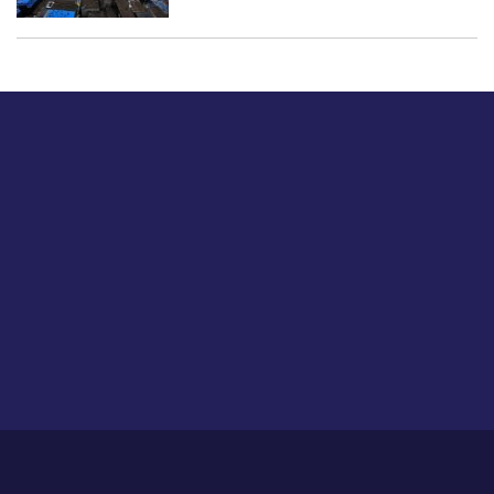
बस हमें एक नमस्ते बताओ।
हमें हमारे लेखों पर अपनी प्रतिक्रिया दें या हम अपने ग्राहक अनुभव को
कैसे सुधार या बढ़ा सकते हैं।
होम
हमारे बारे में
आजीविका
प्रतिपुष्टि
गोपनीयता नीति
साइट मैप