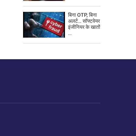
बिना OTP, बिना
अलर्ट… सॉफ्टवेयर
इंजीनियर के खातों
...
 दें या हम अपने ग्राहक
ैं।
गेलेरी
VoI में अधिक
तिथि को रक्षित करें
VoI विज्ञापन
टोक शो
प्रेस नोट और विज्ञप्ति
स
वीओआई वीडियोज
स्केम अलर्ट