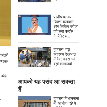
...
प्रदीप परमार
रिक्शा चलाकर
और सिविल मरीजों
की सेवा करके
कैबिनेट मं...
गुजरात: पशु
स्वास्थ्य देखभाल
मंत्री
में बेस्टबड्स की
 अनुकूल
बड़ी कामयाबी...
ं कोई
आपको यह पसंद आ सकता
हैं
गुजरात विधानसभा
से
में 'खामोश' रहे ये