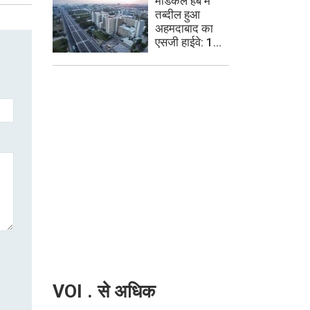
मेडिकल हब में
तब्दील हुआ
अहमदाबाद का
एसजी हाईवे: 1...
VOI . से अधिक