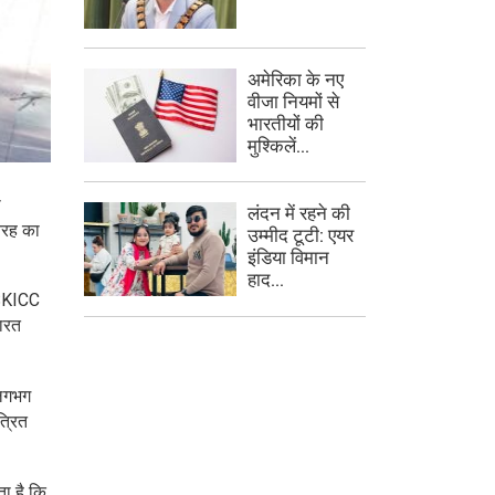
अमेरिका के नए
वीजा नियमों से
भारतीयों की
मुश्किलें...
ी
लंदन में रहने की
 तरह का
उम्मीद टूटी: एयर
इंडिया विमान
हाद...
 SKICC
भारत
 लगभग
त्रित
ा है कि