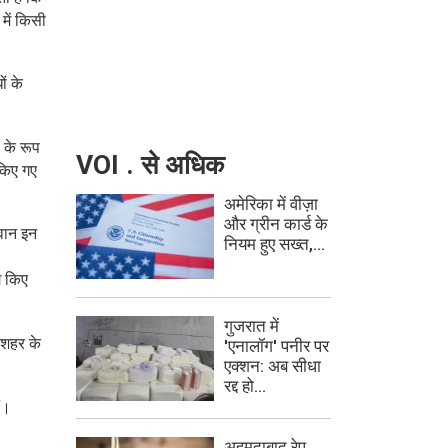
 में किसी
ों के
े के रूप
VOI . से अधिक
 किए गए
अमेरिका में वीज़ा
और ग्रीन कार्ड के
जवान इन
नियम हुए सख्त,...
ग किए
गुजरात में
 शहर के
'एनालॉग' पनीर पर
एक्शन: अब सीधा
रद्द हो...
ं।
अहमदाबाद रेप