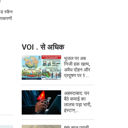
।”
ोड स्कैन
उपकरणों
VOI . से अधिक
भूजल पर अब
निजी हक खत्म,
अवैध दोहन और
प्रदूषण पर 1...
अहमदाबाद: घर
बैठे कमाई का
लालच पड़ा भारी,
इंस्टाग्...
99 साल पुरानी