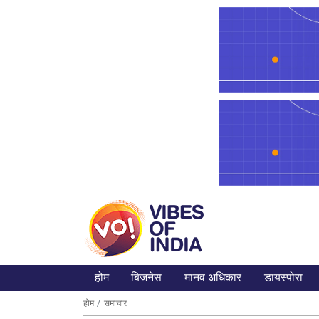
होम
बिजनेस
मानव अधिकार
डायस्पोरा
होम
समाचार