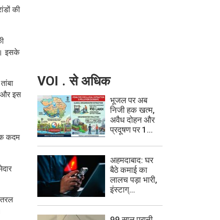
ांडों की
की
ै। इसके
VOI . से अधिक
तांबा
है और इस
भूजल पर अब
निजी हक खत्म,
अवैध दोहन और
प्रदूषण पर 1...
ासिक कदम
अहमदाबाद: घर
ेदार
बैठे कमाई का
लालच पड़ा भारी,
इंस्टाग्...
च तरल
।
99 साल पुरानी