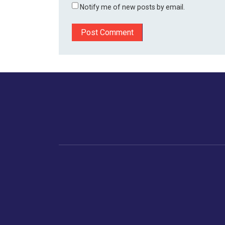
Notify me of new posts by email.
होम
बिजनेस
मानव अधिकार
डायस्पो
ट्रेंडिंग
भारत
ताजा खबर
अमे
ताजा खबर
गुजरात
एशि
संपादक की पसंद
वैश्विक अर्थव्यवस्था
सप्
अंतरराष्ट्रीय
बाज़ार
भारतीय संदर्भ
मैं भी करोड़पति