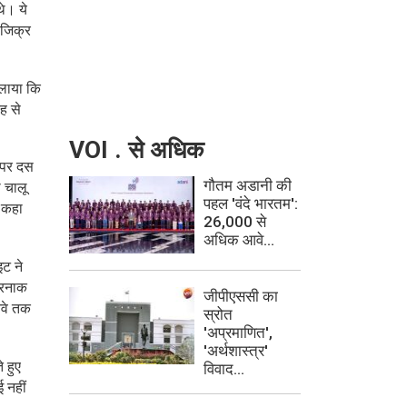
े। ये
ई जिक्र
दिलाया कि
ह से
VOI . से अधिक
र पर दस
गौतम अडानी की
 चालू
पहल 'वंदे भारतम':
ं कहा
26,000 से
अधिक आवे...
ट ने
खतरनाक
जीपीएससी का
नवे तक
स्रोत
'अप्रमाणित',
'अर्थशास्त्र'
 हुए
विवाद...
 नहीं