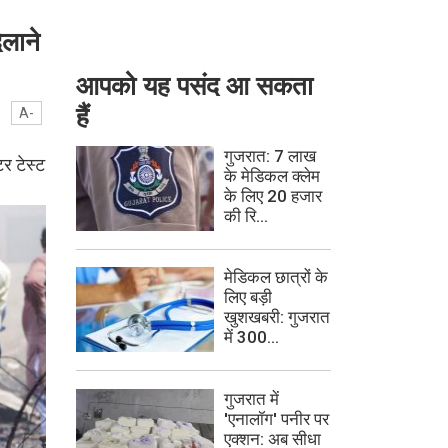
िलाने
आपको यह पसंद आ सकता
हैं
A-
गुजरात: 7 लाख
र टेस्ट
के मेडिकल क्लेम
के लिए 20 हजार
की रि...
मेडिकल छात्रों के
लिए बड़ी
खुशखबरी: गुजरात
में 300...
गुजरात में
'एनालॉग' पनीर पर
एक्शन: अब सीधा