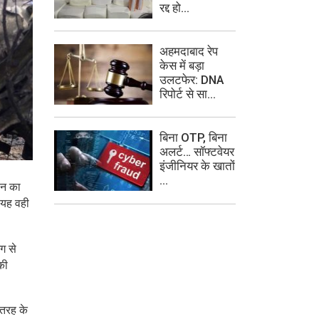
रद्द हो...
अहमदाबाद रेप
केस में बड़ा
उलटफेर: DNA
रिपोर्ट से सा...
बिना OTP, बिना
अलर्ट… सॉफ्टवेयर
इंजीनियर के खातों
...
ठन का
। यह वही
ंग से
की
 तरह के