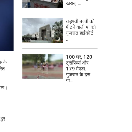
खराब, ...
तड़पती बच्ची को
पीटने वाली मां को
गुजरात हाईकोर्ट
...
100 घर, 120
क के
ट्रॉफियां और
179 मेडल:
रित
गुजरात के इस
गा...
लौटा।
हुए