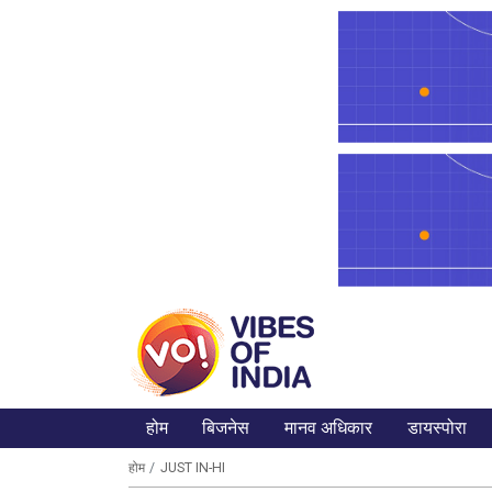
होम
बिजनेस
मानव अधिकार
डायस्पोरा
होम
JUST IN-HI