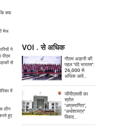
कि क्या
ी मेज
VOI . से अधिक
रियों ने
े पीएम
गौतम अडानी की
हाकों से
पहल 'वंदे भारतम':
26,000 से
अधिक आवे...
रिका में
जीपीएससी का
स्रोत
'अप्रमाणित',
यंस लीग
'अर्थशास्त्र'
करते हुए
विवाद...