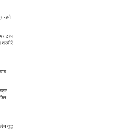
ूर रहने
पर ट्रंप
तस्वीरें
्याय
िक्र
 फिर
ेन युद्ध