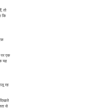
ं, तो
हा कि
रिक
स पर एक
कि यह
ालू रह
 दिखाते
जता से