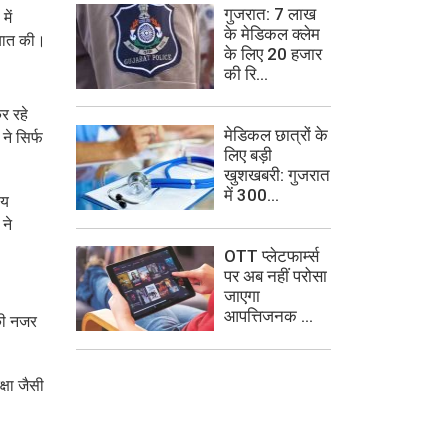
गुजरात: 7 लाख
में
के मेडिकल क्लेम
 बात की।
के लिए 20 हजार
की रि...
र रहे
मेडिकल छात्रों के
ने सिर्फ
लिए बड़ी
खुशखबरी: गुजरात
में 300...
ीय
ने
OTT प्लेटफार्म्स
पर अब नहीं परोसा
जाएगा
आपत्तिजनक ...
 की नजर
क्षा जैसी