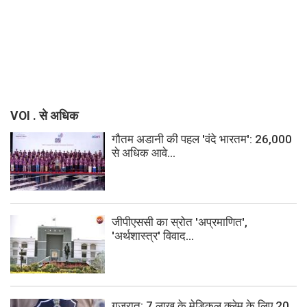
VOI . से अधिक
गौतम अडानी की पहल 'वंदे भारतम': 26,000
से अधिक आवे...
जीपीएससी का स्रोत 'अप्रमाणित',
'अर्थशास्त्र' विवाद...
गुजरात: 7 लाख के मेडिकल क्लेम के लिए 20