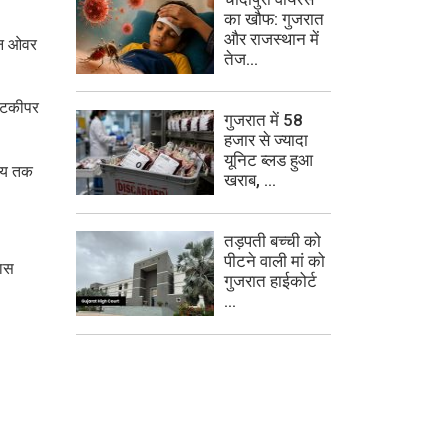
का खौफ: गुजरात
और राजस्थान में
ीन ओवर
तेज...
केटकीपर
गुजरात में 58
हजार से ज्यादा
यूनिट ब्लड हुआ
समय तक
खराब, ...
तड़पती बच्ची को
पीटने वाली मां को
पास
गुजरात हाईकोर्ट
...