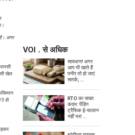
स
या।
ी है। अगर
VOI . से अधिक
सावधान! अगर
त वापसी
आप भी खाते हैं
पनीर तो हो जाएं
ासी खेल
सतर्क, ...
्रभसिमरन
RTO का सख्त
/3 हो
कदम: पेंडिंग
ट्रैफिक ई-चालान
नहीं भरा ...
 जड़कर
चांदीपुरा वायरस