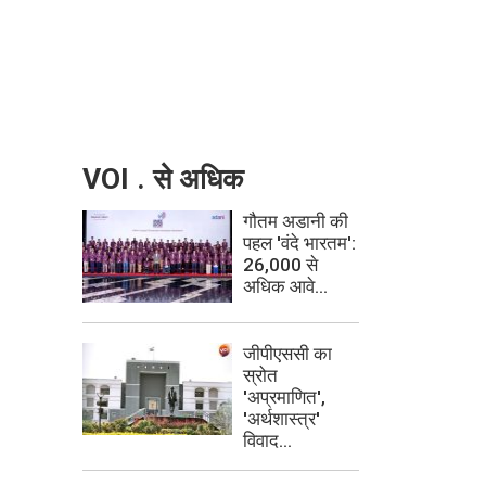
VOI . से अधिक
गौतम अडानी की
पहल 'वंदे भारतम':
26,000 से
अधिक आवे...
जीपीएससी का
स्रोत
'अप्रमाणित',
'अर्थशास्त्र'
विवाद...