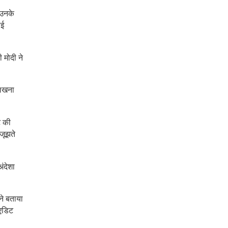
 उनके
ोई
 मोदी ने
लिखना
ट की
जूझते
ंदेशा
ने बताया
 एडिट