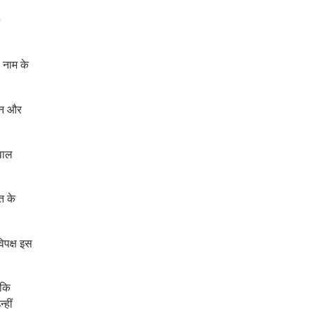
0
’ नाम के
चीन और
सवाल
त के
िपक्ष इस
 कि
्हीं