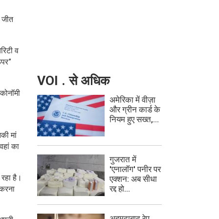
र जीत
ैरिटी व
ऊपर”
VOI . से अधिक
इकोनॉमी
अमेरिका में वीज़ा
और ग्रीन कार्ड के
नियम हुए सख्त,...
की मां
वहां का
गुजरात में
'एनालॉग' पनीर पर
 रहा है।
एक्शन: अब सीधा
रद्द हो...
 करना
अहमदाबाद रेप