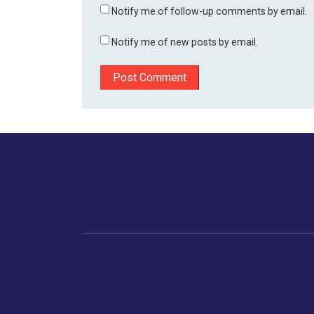
Notify me of follow-up comments by email.
Notify me of new posts by email.
होम
बिजनेस
मानव अधिकार
डायस्पो
ट्रेंडिंग
भारत
ताजा खबर
अमे
ताजा खबर
गुजरात
एशि
संपादक की पसंद
वैश्विक अर्थव्यवस्था
सप्