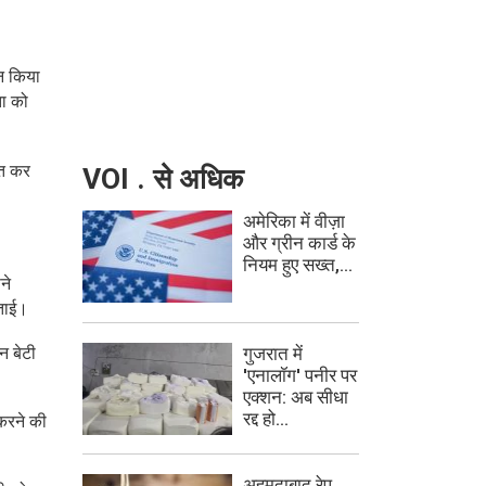
न किया
ता को
ित कर
VOI . से अधिक
अमेरिका में वीज़ा
और ग्रीन कार्ड के
नियम हुए सख्त,...
ने
बताई।
गुजरात में
न बेटी
'एनालॉग' पनीर पर
एक्शन: अब सीधा
रद्द हो...
 करने की
अहमदाबाद रेप