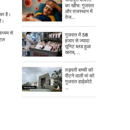
का खौफ: गुजरात
और राजस्थान में
ंका है।
तेज...
है।
ाध्यम से
गुजरात में 58
िटल
हजार से ज्यादा
यूनिट ब्लड हुआ
खराब, ...
तड़पती बच्ची को
पीटने वाली मां को
गुजरात हाईकोर्ट
...