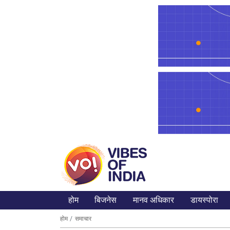
होम
बिजनेस
मानव अधिकार
डायस्पोरा
होम
समाचार