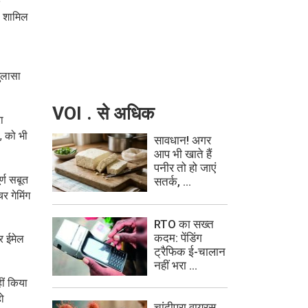
े
ा शामिल
खुलासा
VOI . से अधिक
ा
, को भी
सावधान! अगर
आप भी खाते हैं
पनीर तो हो जाएं
्ण सबूत
सतर्क, ...
र गेमिंग
RTO का सख्त
कदम: पेंडिंग
और ईमेल
ट्रैफिक ई-चालान
नहीं भरा ...
ीं किया
ो
चांदीपुरा वायरस