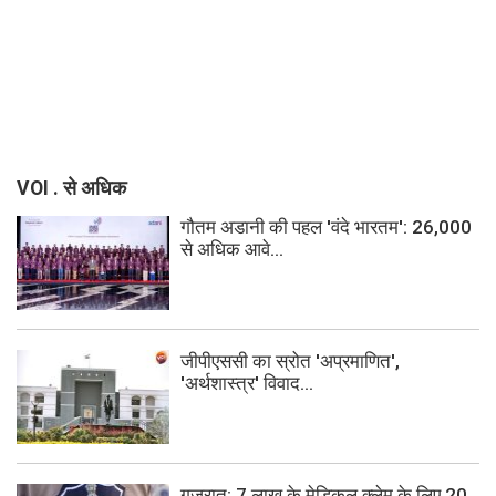
VOI . से अधिक
गौतम अडानी की पहल 'वंदे भारतम': 26,000
से अधिक आवे...
जीपीएससी का स्रोत 'अप्रमाणित',
'अर्थशास्त्र' विवाद...
गुजरात: 7 लाख के मेडिकल क्लेम के लिए 20