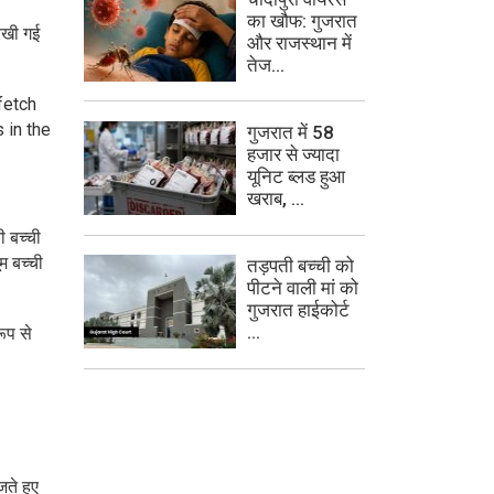
का खौफ: गुजरात
रखी गई
और राजस्थान में
तेज...
fetch
 in the
गुजरात में 58
हजार से ज्यादा
यूनिट ब्लड हुआ
खराब, ...
ी बच्ची
म बच्ची
तड़पती बच्ची को
पीटने वाली मां को
गुजरात हाईकोर्ट
...
रूप से
जते हुए