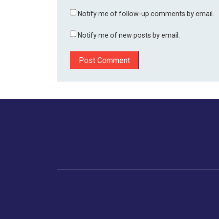
Notify me of follow-up comments by email.
Notify me of new posts by email.
होम
बिजनेस
मानव अधिकार
डायस्पो
ट्रेंडिंग
भारत
ताजा खबर
अमे
ताजा खबर
गुजरात
एशि