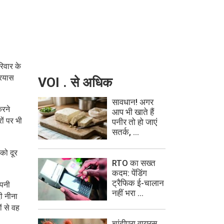
रिवार के
्रयास
VOI . से अधिक
सावधान! अगर
करने
आप भी खाते हैं
ों पर भी
पनीर तो हो जाएं
सतर्क, ...
 को दूर
RTO का सख्त
कदम: पेंडिंग
ट्रैफिक ई-चालान
अपनी
नहीं भरा ...
ी नीना
ं से वह
चांदीपुरा वायरस