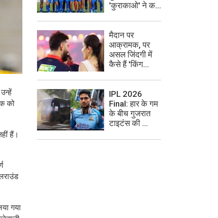
'कुराकाओ' ने क...
मैदान पर
आक्रामक, पर
असल जिंदगी में
कैसे हैं 'किंग...
न्हें
IPL 2026
वॉक को
Final: हार के गम
के बीच गुजरात
टाइटंस की ...
ीं हैं।
्ण
ऑलराउंड
िया गया