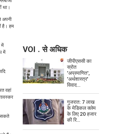
्लेबाजी
हीं था।
ने अपनी
ीं है। हम
में
VOI . से अधिक
 में
जीपीएससी का
स्रोत
“यदि
'अप्रमाणित',
'अर्थशास्त्र'
विवाद...
रत वहां
 गावस्कर
गुजरात: 7 लाख
के मेडिकल क्लेम
के लिए 20 हजार
े सकते
की रि...