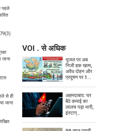
े पहले
भावित
ा 79(3)
VOI . से अधिक
क्षा
ो जाना
भूजल पर अब
निजी हक खत्म,
अवैध दोहन और
प्रदूषण पर 1...
जिटल
अहमदाबाद: घर
ले से ही
बैठे कमाई का
िया जाना
लालच पड़ा भारी,
इंस्टाग्...
 लिखित
99 साल पुरानी