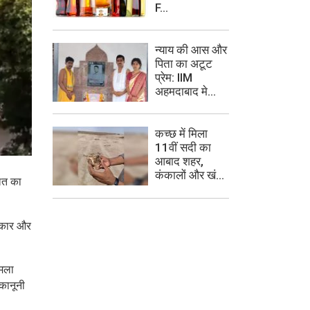
F...
न्याय की आस और
पिता का अटूट
प्रेम: IIM
अहमदाबाद मे...
कच्छ में मिला
11वीं सदी का
आबाद शहर,
कंकालों और खं...
ालत का
सरकार और
ामला
 कानूनी