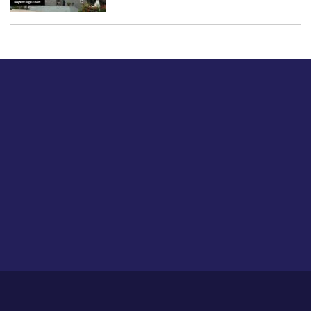
बस हमें एक नमस्ते बताओ।
हमें हमारे लेखों पर अपनी प्रतिक्रिया दें या हम अपने ग्राहक अनुभव को
कैसे सुधार या बढ़ा सकते हैं।
होम
हमारे बारे में
आजीविका
प्रतिपुष्टि
गोपनीयता नीति
साइट मैप