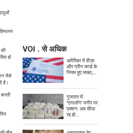
धालुओं
। हिमालय
VOI . से अधिक
थ की
ाबित हो
अमेरिका में वीज़ा
और ग्रीन कार्ड के
नियम हुए सख्त,...
ान जैसे
ती है।
त करती
गुजरात में
'एनालॉग' पनीर पर
एक्शन: अब सीधा
नशील
रद्द हो...
अहमदाबाद रेप
ं की मौत