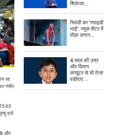
शिकंजा:...
भिवंडी का 'स्पाइडी
भाई': ज्यूस सेंटर में
पोछा लगान...
4 साल की उम्र
और दिमाग
कंप्यूटर से भी तेज!
वडोदरा ...
जान जा
ेकर गंभीर
 15.63
्यु दर्ज
ं 8 और