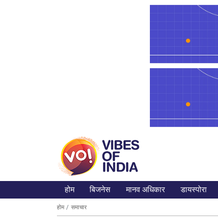
होम
बिजनेस
मानव अधिकार
डायस्पोरा
होम
समाचार