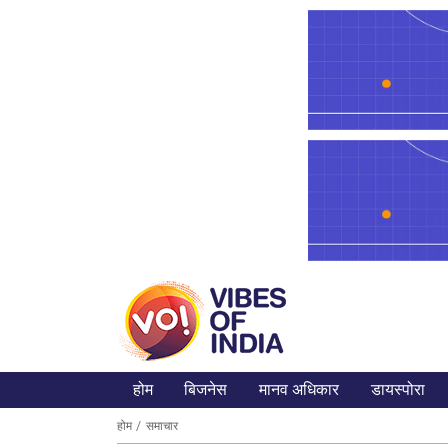
होम
बिजनेस
मानव अधिकार
डायस्पोरा
होम
समाचार