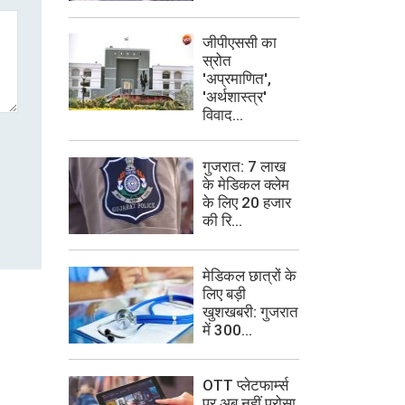
जीपीएससी का
स्रोत
'अप्रमाणित',
'अर्थशास्त्र'
विवाद...
गुजरात: 7 लाख
के मेडिकल क्लेम
के लिए 20 हजार
की रि...
मेडिकल छात्रों के
लिए बड़ी
खुशखबरी: गुजरात
में 300...
OTT प्लेटफार्म्स
पर अब नहीं परोसा