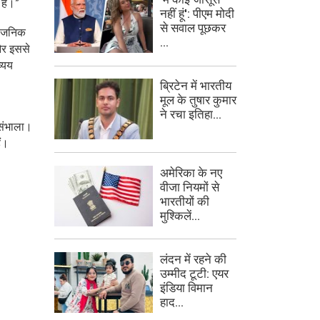
 है।”
नहीं हूं': पीएम मोदी
से सवाल पूछकर
र्वजनिक
...
 और इससे
व्यय
ब्रिटेन में भारतीय
मूल के तुषार कुमार
ने रचा इतिहा...
 संभाला।
ैं।
अमेरिका के नए
वीजा नियमों से
भारतीयों की
मुश्किलें...
लंदन में रहने की
उम्मीद टूटी: एयर
इंडिया विमान
हाद...