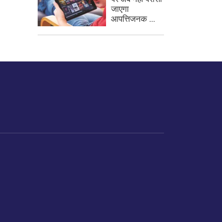
जाएगा
आपत्तिजनक ...
 दें या हम अपने ग्राहक
ैं।
गेलेरी
VoI में अधिक
तिथि को रक्षित करें
VoI विज्ञापन
टोक शो
प्रेस नोट और विज्ञप्ति
स
वीओआई वीडियोज
स्केम अलर्ट
वीओआई कास्ट
पिच स्टोरी
्स
मिम्ज़
गलती से मिस्टेक
VoI फ़ोटो
सिंडिकेशन इन्क्वायरी