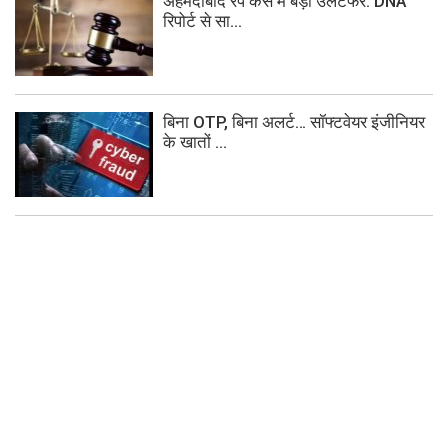
अहमदाबाद रेप केस में बड़ा उलटफेर: DNA
रिपोर्ट से सा...
बिना OTP, बिना अलर्ट… सॉफ्टवेयर इंजीनियर
के खातों ...