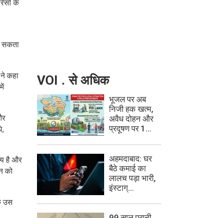
रिसों के
हो सकता
 ने कहा
VOI . से अधिक
ें
भूजल पर अब
निजी हक खत्म,
और
अवैध दोहन और
प्रदूषण पर 1...
े,
अहमदाबाद: घर
्य है और
बैठे कमाई का
यन को
लालच पड़ा भारी,
इंस्टाग्...
के उस
99 साल पुरानी