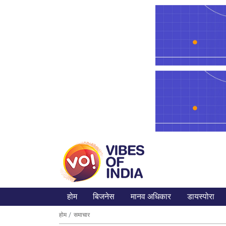
होम
बिजनेस
मानव अधिकार
डायस्पोरा
होम
समाचार