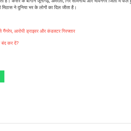
ाता है। केसर के बागान जूनागढ़, अमरेली, गिर सोमनाथ और भावनगर जिलों में फैले हु
िठास ने दुनिया भर के लोगों का दिल जीता है।
से गैंगरेप, आरोपी ड्राइवर और कंडक्टर गिरफ्तार
 बंद कर दें?