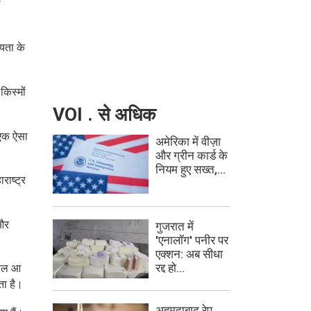
ो
यता के
किस्मों
VOI . से अधिक
 एक ऐसा
अमेरिका में वीज़ा
और ग्रीन कार्ड के
नियम हुए सख्त,...
राष्ट्र
 और
गुजरात में
'एनालॉग' पनीर पर
एक्शन: अब सीधा
रद्द हो...
 फल आ
ता है।
अहमदाबाद रेप