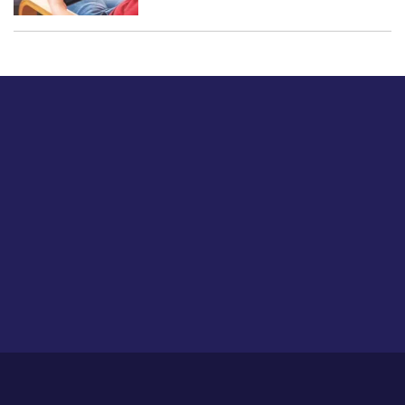
बस हमें एक नमस्ते बताओ।
हमें हमारे लेखों पर अपनी प्रतिक्रिया दें या हम अपने ग्राहक अनुभव को
कैसे सुधार या बढ़ा सकते हैं।
होम
हमारे बारे में
आजीविका
प्रतिपुष्टि
गोपनीयता नीति
साइट मैप